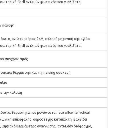
σωτερική Shell αντλιών φωτεινός-που γυαλίζεται
ην κάλυψη
ίδωτο, ανελκυστήρας 24M, σκληρή μηχανική σφραγίδα
σωτερική Shell αντλιών φωτεινός-που γυαλίζεται
ess συγχρονισμός
 σακάκι θέρμανσης και τη insising συσκευή
φάλια
με την κάλυψη
δωτο, θερμότητα που μονώνονται, τοπ offcenter votical
 κωνική επικεφαλής, αεροστεγής καταπακτή, βαλβίδα
, ψηφιακό θερμόμετρο ανάγνωσης, αντι-Eddy διάφραγμα,