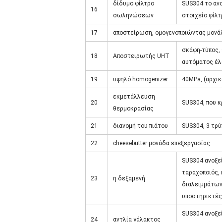
δίδυμο φίλτρο
SUS304 το αν
16
σωληνώσεων
στοιχείο φίλ
17
αποστείρωση, ομογενοποιώντας μονά
σκάφη-τύπος, 
18
Αποστειρωτής UHT
αυτόματος έλ
19
υψηλό homogenizer
40MPa, (αρχι
εκμετάλλευση
20
SUS304, που 
θερμοκρασίας
21
διανομή του πιάτου
SUS304, 3 τρ
22
cheesebutter μονάδα επεξεργασίας
SUS304 ανοξεί
ταραχοποιός,
23
η δεξαμενή
διαλειμμάτων
υποστηρικτές
SUS304 ανοξε
24
αντλία γάλακτος