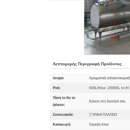
Λεπτομερής Περιγραφή Προϊόντος
όνομα:
Αρωματική γαλακτοκομικ
Ροή:
500L/Hour -20000L το /H
Τάση το /hz το
Κάνετε στη διαταγή σας
/phase:
Συσκευασία:
ΞΎΛΙΝΑ ΠΛΑΊΣΙΟ
Καταγωγή:
Σαγκάη Κίνα