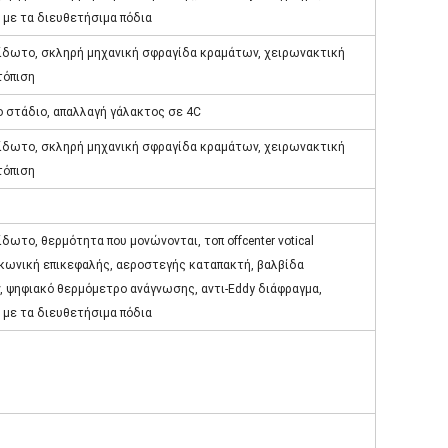
 με τα διευθετήσιμα πόδια
ίδωτο, σκληρή μηχανική σφραγίδα κραμάτων, χειρωνακτική
τόπιση
ο στάδιο, απαλλαγή γάλακτος σε 4C
ίδωτο, σκληρή μηχανική σφραγίδα κραμάτων, χειρωνακτική
τόπιση
δωτο, θερμότητα που μονώνονται, τοπ offcenter votical
 κωνική επικεφαλής, αεροστεγής καταπακτή, βαλβίδα
, ψηφιακό θερμόμετρο ανάγνωσης, αντι-Eddy διάφραγμα,
 με τα διευθετήσιμα πόδια