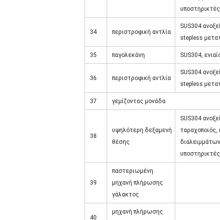
υποστηρικτές
SUS304 ανοξε
34
περιστροφική αντλία
stepless μετα
35
παγολεκάνη
SUS304, ενιαί
SUS304 ανοξε
36
περιστροφική αντλία
stepless μετα
37
γεμίζοντας μονάδα
SUS304 ανοξεί
υψηλότερη δεξαμενή
ταραχοποιός,
38
θέσης
διαλειμμάτων
υποστηρικτές
παστεριωμένη
39
μηχανή πλήρωσης
γάλακτος
μηχανή πλήρωσης
40