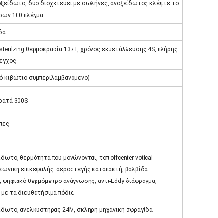
οξείδωτο, δύο διοχετεύει με σωλήνες, ανοξείδωτος κλέψτε το
τρων 100 πλέγμα
δα
sterilzing θερμοκρασία 137 Γ, χρόνος εκμετάλλευσης 4S, πλήρης
εγχος
κό κιβώτιο συμπεριλαμβανόμενο)
κρατά 300S
ύπες
δωτο, θερμότητα που μονώνονται, τοπ offcenter votical
 κωνική επικεφαλής, αεροστεγής καταπακτή, βαλβίδα
, ψηφιακό θερμόμετρο ανάγνωσης, αντι-Eddy διάφραγμα,
 με τα διευθετήσιμα πόδια
ίδωτο, ανελκυστήρας 24M, σκληρή μηχανική σφραγίδα