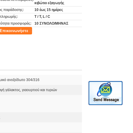
κιβώτιο εξαγωγής
ς παράδοσης:
10 έως 15 ημέρες
πληρωμής:
T / T, L / C
ότητα προσφοράς:
10 ΣΥΝΟΛΟ/ΜΗΝΑΣ
Επικοινωνήστε
μικό ανοξείδωτο 304/316
ή γάλακτος, γιαουρτιού και τυριών
ς