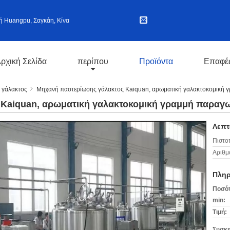
ή Huangpu, Σαγκάη, Κίνα
ρχική Σελίδα
περίπου
Προϊόντα
Επαφέ
 γάλακτος
Μηχανή παστερίωσης γάλακτος Kaiquan, αρωματική γαλακτοκομική
Kaiquan, αρωματική γαλακτοκομική γραμμή παραγ
Λεπτ
Πιστο
Αριθμ
Πληρ
Ποσότ
min:
Τιμή:
Συσκε