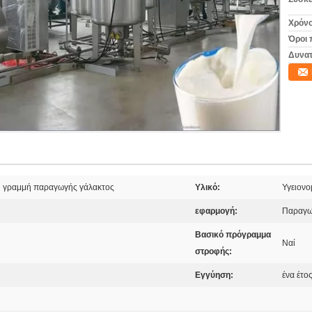
Χρόνο
Όροι 
Δυνατ
ή γραμμή παραγωγής γάλακτος
Υλικό:
Υγειονο
εφαρμογή:
Παραγωγ
Βασικό πρόγραμμα
Ναί
στροφής:
Εγγύηση:
ένα έτο