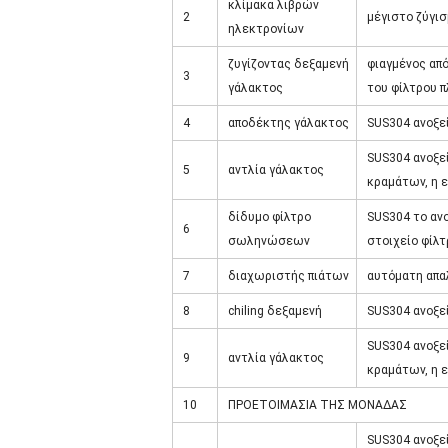
κλίμακα λιβρών
2
μέγιστο ζύγι
ηλεκτρονίων
ζυγίζοντας δεξαμενή
φιαγμένος απ
3
γάλακτος
του φίλτρου π
4
αποδέκτης γάλακτος
SUS304 ανοξε
SUS304 ανοξε
5
αντλία γάλακτος
κραμάτων, η ε
δίδυμο φίλτρο
SUS304 το αν
6
σωληνώσεων
στοιχείο φίλ
7
διαχωριστής πιάτων
αυτόματη απα
8
chiling δεξαμενή
SUS304 ανοξε
SUS304 ανοξε
9
αντλία γάλακτος
κραμάτων, η ε
10
ΠΡΟΕΤΟΙΜΑΣΙΑ ΤΗΣ ΜΟΝΑΔΑΣ
SUS304 ανοξεί