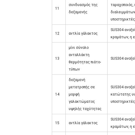
συνδυασμός της
ταραχοποιός,
11
δεξαμενής
διαλειμμάτων
υποστηρικτές
SUS304 ανοξε
12
αντλία γάλακτος
κραμάτων, η ε
μίνι σύνολο
ανταλλάκτη
13
SUS304 ανοξε
θερμότητας πιάτο-
τύπων
δεξαμενή
μετατροπής σε
SUS304 ανοξε
14
μορφή
κατώτατης υψ
γαλακτώματος
υποστηρικτές
υψηλής ταχύτητας
SUS304 ανοξε
15
αντλία γάλακτος
κραμάτων, η ε