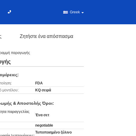
Greek
ς
Ζητήστε ένα απόσπασμα
 γραμμή παραγωγής
ωγής
ομέρειες:
ποίηση:
FDA
ό μοντέλου:
KQ σειρά
ωμής & Αποστολής Όροι:
ητα παραγγελίας
Ένα σετ
negotiable
Τυποποιημένο ξύλινο
υασία λεπτομέρειες: