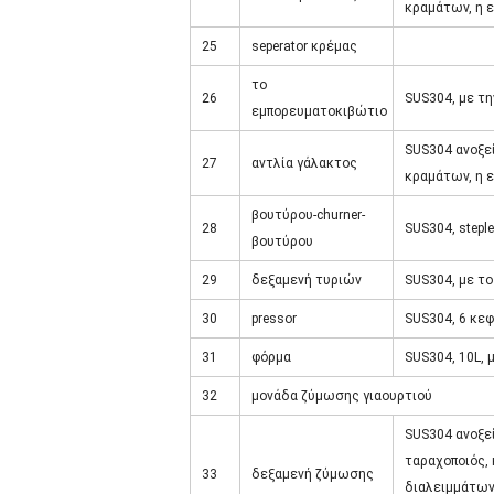
κραμάτων, η ε
25
seperator κρέμας
το
26
SUS304, με τ
εμπορευματοκιβώτιο
SUS304 ανοξε
27
αντλία γάλακτος
κραμάτων, η ε
βουτύρου-churner-
28
SUS304, stepl
βουτύρου
29
δεξαμενή τυριών
SUS304, με το
30
pressor
SUS304, 6 κε
31
φόρμα
SUS304, 10L, 
32
μονάδα ζύμωσης γιαουρτιού
SUS304 ανοξεί
ταραχοποιός,
33
δεξαμενή ζύμωσης
διαλειμμάτων