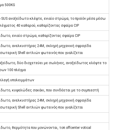
σμα 500KG
ό SUS ανοξείδωτο κλέψτε, ενιαίο στρώμα, το προϊόν μέσα μέσω
λέγματος 40 καθαρού, καθαρίζοντας σφαίρα CIP
ίδωτο, ενιαίο στρώμα, καθαρίζοντας σφαίρα CIP
ίδωτο, ανελκυστήρας 24M, σκληρή μηχανική σφραγίδα
σωτερική Shell αντλιών φωτεινός-που γυαλίζεται
οξείδωτο, δύο διοχετεύει με σωλήνες, ανοξείδωτος κλέψτε το
τρων 100 πλέγμα
λλαγή υπολειμμάτων
ίδωτο, κυψελώδες σακάκι, που συνδέεται με το συμπιεστή
ίδωτο, ανελκυστήρας 24M, σκληρή μηχανική σφραγίδα
σωτερική Shell αντλιών φωτεινός-που γυαλίζεται
δωτο, θερμότητα που μονώνονται, τοπ offcenter votical