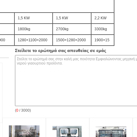
1,5 KW
1,5 KW
2,2 KW
1800kg
2700kg
3300kg
900
1280×1100×2000
1500×1280×2000
1900×15
Στείλετε το ερώτημά σας απευθείας σε εμάς
(
0
/ 3000)