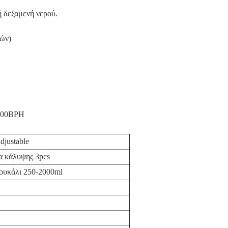
ή δεξαμενή νερού.
ιών)
2000BPH
djustable
α κάλυψης 3pcs
ουκάλι 250-2000ml