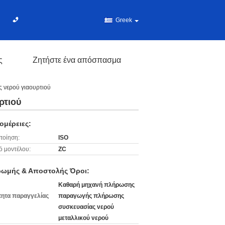
Greek
ς
Ζητήστε ένα απόσπασμα
 νερού γιαουρτιού
ρτιού
ομέρειες:
ποίηση:
ISO
ό μοντέλου:
ZC
ωμής & Αποστολής Όροι:
Καθαρή μηχανή πλήρωσης
ητα παραγγελίας
παραγωγής πλήρωσης
συσκευασίας νερού
μεταλλικού νερού