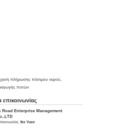
,
χανή πλήρωσης πόσιμου νερού
ραγωγής ποτών
α επικοινωνίας
lk Road Enterprise Management
o.,LTD
πικοινωνίας:
Ike Yuan