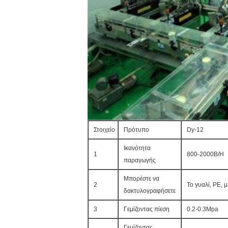
Στοιχείο
Πρότυπο
Dy-12
Ικανότητα
1
800-2000B/H
παραγωγής
Μπορέστε να
2
Το γυαλί, PE, 
δακτυλογραφήσετε
3
Γεμίζοντας πίεση
0.2-0.3Mpa
Γεμίζοντας