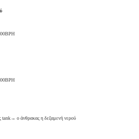
ύ
2000BPH
2000BPH
 tank→ ο άνθρακας η δεξαμενή νερού