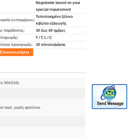
Negotiable based on your
special requirement
Τυποποιημένο ξύλινο
υασία λεπτομέρειες:
κιβώτιο εξαγωγής
ς παράδοσης:
30 έως 40 ημέρες
πληρωμής:
T / T, L / C
ότητα προσφοράς:
30 σύνολο/μήνας
Επικοινωνήστε
το 304/316L
ρό νερό, χυμός φρούτων.