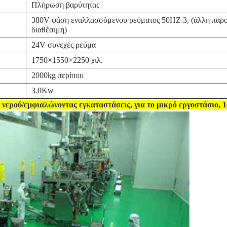
Πλήρωση βαρύτητας
380V φάση εναλλασσόμενου ρεύματος 50HZ 3, (άλλη παροχ
διαθέσιμη)
24V συνεχές ρεύμα
1750×1550×2250 χιλ.
2000kg περίπου
3.0Kw
νερού/εμφιαλώνοντας εγκαταστάσεις, για το μικρό εργοστάσιο,