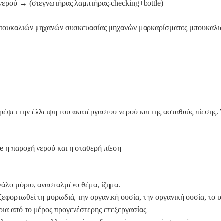
ερού → (στεγνωτήρας λαμπτήρας-checking+bottle)
πουκαλιών μηχανών συσκευασίας μηχανών μαρκαρίσματος μπουκαλ
έψει την έλλειψη του ακατέργαστου νερού και της ασταθούς πίεσης. Έ
e η παροχή νερού και η σταθερή πίεση
εγάλο μόριο, ανασταλμένο θέμα, ίζημα.
ξεφορτωθεί τη μυρωδιά, την οργανική ουσία, την οργανική ουσία, το 
όρια από το μέρος προγενέστερης επεξεργασίας.