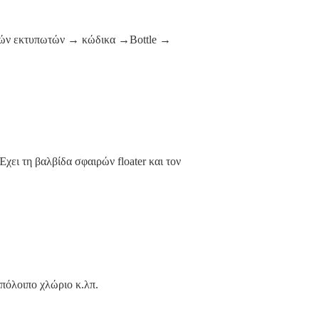
ιών εκτυπωτών → κώδικα →Bottle →
χει τη βαλβίδα σφαιρών floater και τον
υπόλοιπο χλώριο κ.λπ.