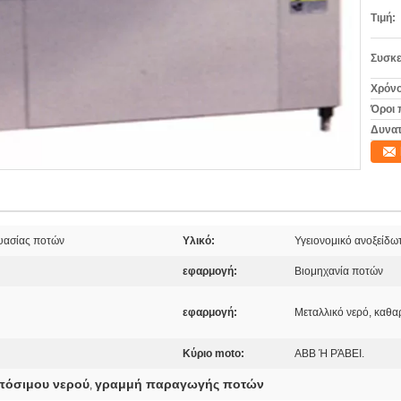
Τιμή:
Συσκε
Χρόνο
Όροι 
Δυνατ
υασίας ποτών
Υλικό:
Υγειονομικό ανοξείδω
εφαρμογή:
Βιομηχανία ποτών
εφαρμογή:
Μεταλλικό νερό, καθα
Κύριο moto:
ABB Ή ΡΆΒΕΙ.
πόσιμου νερού
γραμμή παραγωγής ποτών
,