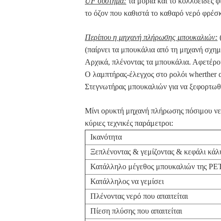
UF σύστημα:
τα μόρια και το κολλοειδές φ
το όζον που καθιστά το καθαρό νερό φρέσκ
Περίπου η μηχανή πλήρωσης μπουκαλιών:
(παίρνει τα μπουκάλια από τη μηχανή σχη
Αρχικά, πλένοντας τα μπουκάλια. Αφετέρο
Ο λαμπτήρας-έλεγχος στο ρολόι wherther α
Στεγνωτήρας μπουκαλιών για να ξεφορτωθε
Μίνι ορυκτή μηχανή πλήρωσης πόσιμου νε
κύριες τεχνικές παράμετροι:
Ικανότητα
Ξεπλένοντας & γεμίζοντας & κεφάλι κά
Κατάλληλο μέγεθος μπουκαλιών της PE
Κατάλληλος να γεμίσει
Πλένοντας νερό που απαιτείται
Πίεση πλύσης που απαιτείται