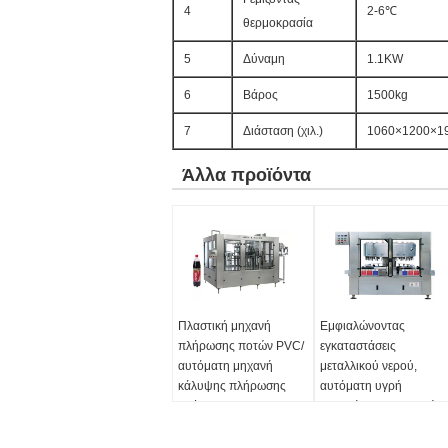
4
2-6℃
θερμοκρασία
5
Δύναμη
1.1KW
6
Βάρος
1500kg
7
Διάσταση (χιλ.)
1060×1200×1
Άλλα προϊόντα
Πλαστική μηχανή
Εμφιαλώνοντας
πλήρωσης ποτών PVC/
εγκαταστάσεις
αυτόματη μηχανή
μεταλλικού νερού,
κάλυψης πλήρωσης
αυτόματη υγρή
πλύσης
σφραγίζοντας μηχανή
πλήρωσης
όνομα:
αυτόματη