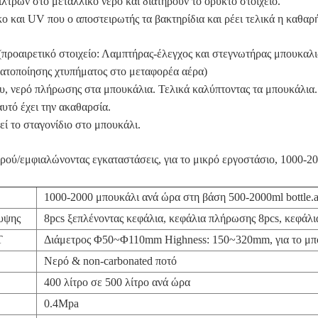
ίλτρων στο μεταλλικό νερό και διατηρούν το ορυκτό στοιχείο.
ο και UV που ο αποστειρωτής τα βακτηρίδια και ρέει τελικά η καθαρ
(προαιρετικό στοιχείο: Λαμπτήρας-έλεγχος και στεγνωτήρας μπουκαλ
ματοποίησης χτυπήματος στο μεταφορέα αέρα)
υ, νερό πλήρωσης στα μπουκάλια. Τελικά καλύπτοντας τα μπουκάλια.
υτό έχει την ακαθαρσία.
ί το σταγονίδιο στο μπουκάλι.
ρού/εμφιαλώνοντας εγκαταστάσεις, για το μικρό εργοστάσιο, 1000-
1000-2000 μπουκάλι ανά ώρα στη βάση 500-2000ml bottle.a
λυψης
8pcs ξεπλένοντας κεφάλια, κεφάλια πλήρωσης 8pcs, κεφάλι
T
Διάμετρος Φ50~Φ110mm Highness: 150~320mm, για το μπ
Νερό & non-carbonated ποτό
400 λίτρο σε 500 λίτρο ανά ώρα
0.4Mpa