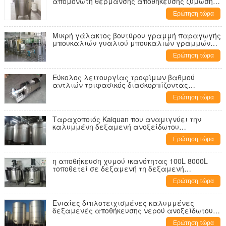
απομονωτή θέρμανσης αποθήκευσης ζύμωσης
δεξαμενών 10000L
Ερώτηση τώρα
Μικρή γάλακτος βουτύρου γραμμή παραγωγής
μπουκαλιών γυαλιού μπουκαλιών γραμμών
παραγωγής πλαστική
Ερώτηση τώρα
Εύκολος λειτουργίας τροφίμων βαθμού
αντλιών τριφασικός διασκορπίζοντας
γαλακτωματοποιητής κουράς σωληνώσεων
Ερώτηση τώρα
υψηλός
Ταραχοποιός Kaiquan που αναμιγνύει την
καλυμμένη δεξαμενή ανοξείδωτου
μετατροπής σε μορφή γαλακτώματος
Ερώτηση τώρα
δεξαμενών
η αποθήκευση χυμού ικανότητας 100L 8000L
τοποθετεί σε δεξαμενή τη δεξαμενή
συνδυασμού αναμιγνύοντας το σκάφος με τον
Ερώτηση τώρα
αναμίκτη
Ενιαίες διπλοτειχισμένες καλυμμένες
δεξαμενές αποθήκευσης νερού ανοξείδωτου
δεξαμενών μίξης
Ερώτηση τώρα