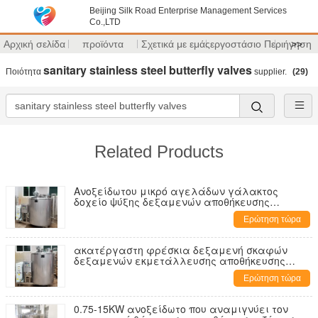
Beijing Silk Road Enterprise Management Services
Co.,LTD
Αρχική σελίδα
προϊόντα
Σχετικά με εμάς
εργοστάσιο Περιήγηση
>>
sanitary stainless steel butterfly valves
Ποιότητα
supplier.
(29)
Related Products
Ανοξείδωτου μικρό αγελάδων γάλακτος
δοχείο ψύξης δεξαμενών αποθήκευσης
δεξαμενών γιαουρτιού καταψύχοντας
Ερώτηση τώρα
ακατέργαστη φρέσκια δεξαμενή σκαφών
δεξαμενών εκμετάλλευσης αποθήκευσης
ψύξης γάλακτος γιαουρτιού 1000L 2000L
Ερώτηση τώρα
0.75-15KW ανοξείδωτο που αναμιγνύει τον